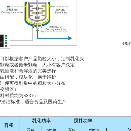
可以根据客户产品颗粒大小，定制乳化头
颗粒或者微米颗粒，大小有客户决定
均质乳浊液和悬浮液的完美选择
可自由组配，模块化，易于维护
次处理便可得到集中的颗粒大小分布
（变频器）
物料材质均为SS316
P/SIP清洁标准，适合食品及医药生产
乳化功率
搅拌功率
容积
Kw
r/min
Kw
r/min
L