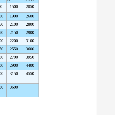
00
1500
2050
00
1900
2600
50
2100
2800
50
2150
2900
00
2200
3100
50
2550
3600
00
2700
3950
00
2900
4400
00
3150
4550
00
3600