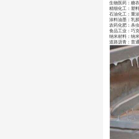
生物医药：糖
精细化工：塑
石油化工：重
涂料油墨：乳
农药化肥：杀
食品工业：巧
纳米材料：纳
道路沥青：普