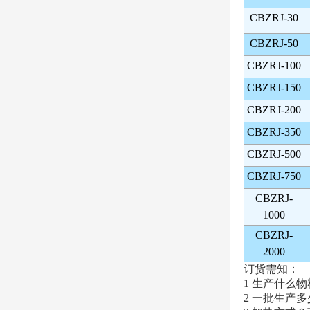
CB
ZRJ-30
CB
ZRJ-50
CB
ZRJ-100
CB
ZRJ-150
CB
ZRJ-200
CB
ZRJ-350
CB
ZRJ-500
CB
ZRJ-750
CB
ZRJ-
1000
CB
ZRJ-
2000
订货需知：
1 生产什么
2 一批生产