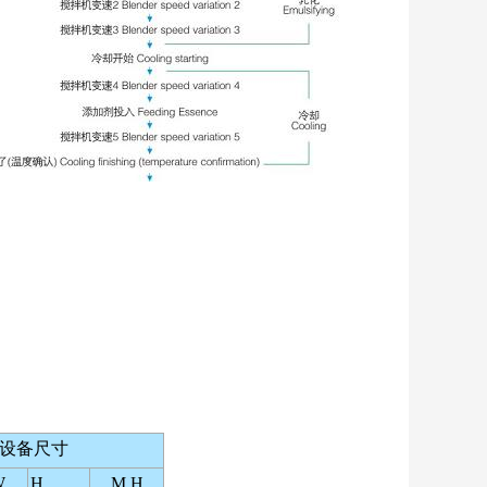
设备尺寸
W
H
M H