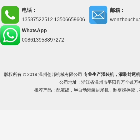
电话：
邮箱：
13587522512 13506659606
wenzhouchu
WhatsApp
008613958897272
版权所有 © 2019 温州创邦机械有限公司
专业生产
灌装机
，
灌装封尾
公司地址：浙江省温州市平阳县万全镇万祥路 
推荐产品：
配液罐
，
半自动灌装封尾机
，
刮壁搅拌罐
，