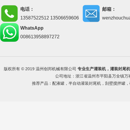
电话：
邮箱：
13587522512 13506659606
wenzhouchu
WhatsApp
008613958897272
版权所有 © 2019 温州创邦机械有限公司
专业生产
灌装机
，
灌装封尾
公司地址：浙江省温州市平阳县万全镇万祥路 
推荐产品：
配液罐
，
半自动灌装封尾机
，
刮壁搅拌罐
，