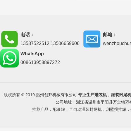
电话：
邮箱：
13587522512 13506659606
wenzhouchu
WhatsApp
008613958897272
版权所有 © 2019 温州创邦机械有限公司
专业生产
灌装机
，
灌装封尾
公司地址：浙江省温州市平阳县万全镇万祥路 
推荐产品：
配液罐
，
半自动灌装封尾机
，
刮壁搅拌罐
，