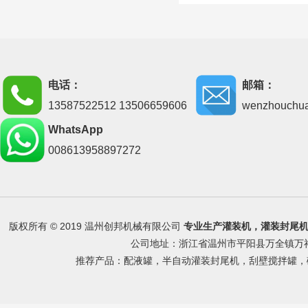
电话：
邮箱：
13587522512 13506659606
wenzhouchu
WhatsApp
008613958897272
版权所有 © 2019 温州创邦机械有限公司
专业生产
灌装机
，
灌装封尾
公司地址：浙江省温州市平阳县万全镇万祥路 
推荐产品：
配液罐
，
半自动灌装封尾机
，
刮壁搅拌罐
，