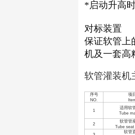
*
启动升高
对标装置
保证软管上
机及一套高
软管灌装机
序号
项
NO.
Ite
适用软
1
Tube ma
软管管
2
Tube seat 
软管
3